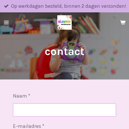
Ga
Op werkdagen besteld, binnen 2 dagen verzonden!
direct
naar
de
hoofdinhoud
contact
Naam *
E-mailadres *