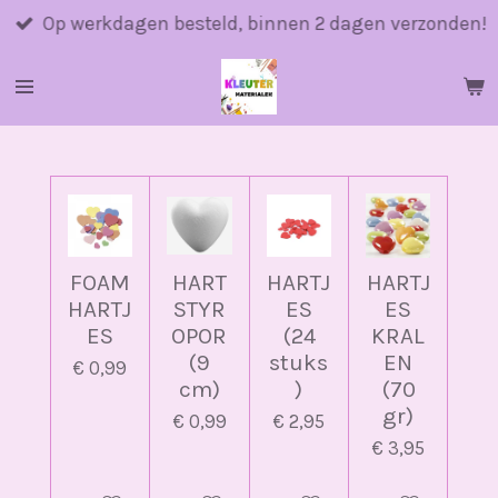
Ga
Op werkdagen besteld, binnen 2 dagen verzonden!
direct
naar
de
hoofdinhoud
FOAM
HART
HARTJ
HARTJ
HARTJ
STYR
ES
ES
ES
OPOR
(24
KRAL
(9
stuks
EN
€ 0,99
cm)
)
(70
gr)
€ 0,99
€ 2,95
€ 3,95