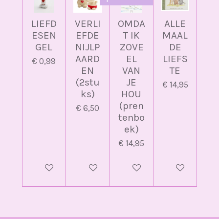
LIEFD
VERLI
OMDA
ALLE
ESEN
EFDE
T IK
MAAL
GEL
NIJLP
ZOVE
DE
AARD
EL
LIEFS
€ 0,99
EN
VAN
TE
(2stu
JE
€ 14,95
ks)
HOU
(pren
€ 6,50
tenbo
ek)
€ 14,95
In winkelwagen
In winkelwagen
In winkelwagen
In winkelwag