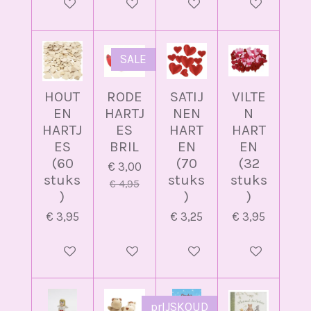
In winkelwagen
In winkelwagen
In winkelwagen
In winkelwag
SALE
HOUT
RODE
SATIJ
VILTE
EN
HARTJ
NEN
N
HARTJ
ES
HART
HART
ES
BRIL
EN
EN
(60
(70
(32
€ 3,00
stuks
stuks
stuks
€ 4,95
)
)
)
€ 3,95
€ 3,25
€ 3,95
In winkelwagen
In winkelwagen
In winkelwagen
In winkelwag
prIJSKOUD