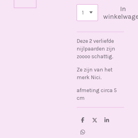
In
winkelwag
Deze 2 verliefde
nijlpaarden zijn
zoooo schattig.
Ze zijn van het
merk Nici.
afmeting circa 5
cm
D
D
S
e
e
h
l
e
a
D