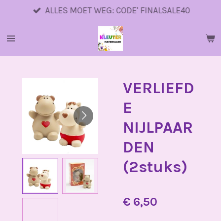
Ga
ALLES MOET WEG: CODE' FINALSALE40
direct
naar
de
hoofdinhoud
VERLIEFD
E
NIJLPAAR
DEN
(2stuks)
€ 6,50