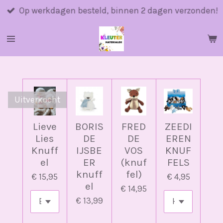
Ga
Op werkdagen besteld, binnen 2 dagen verzonden!
direct
naar
de
hoofdinhoud
Uitverkocht
Lieve
BORIS
FRED
ZEEDI
Lies
DE
DE
EREN
Knuff
IJSBE
VOS
KNUF
el
ER
(knuf
FELS
knuff
fel)
€ 15,95
€ 4,95
el
€ 14,95
€ 13,99