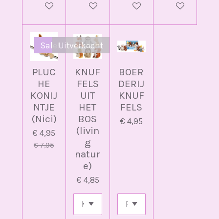
Houd mij op de hoogte
In winkelwagen
In winkelwagen
In winkelwag
Sale!
Uitverkocht
PLUC
KNUF
BOER
HE
FELS
DERIJ
KONIJ
UIT
KNUF
NTJE
HET
FELS
(Nici)
BOS
€ 4,95
(livin
€ 4,95
g
€ 7,95
natur
e)
€ 4,85