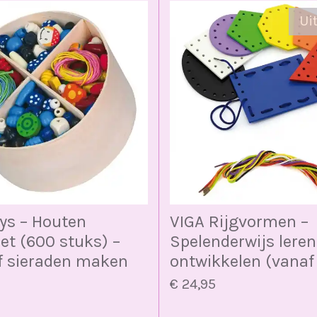
Ui
ys – Houten
VIGA Rijgvormen –
et (600 stuks) –
Spelenderwijs leren
f sieraden maken
ontwikkelen (vanaf 
€ 24,95