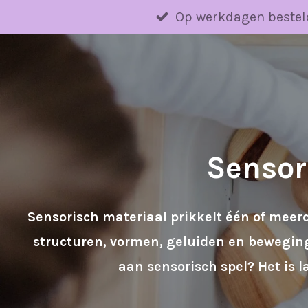
Ga
Op werkdagen bestel
direct
naar
de
hoofdinhoud
Sensor
Sensorisch materiaal prikkelt één of meer
structuren, vormen, geluiden en beweginge
aan sensorisch spel? Het is 