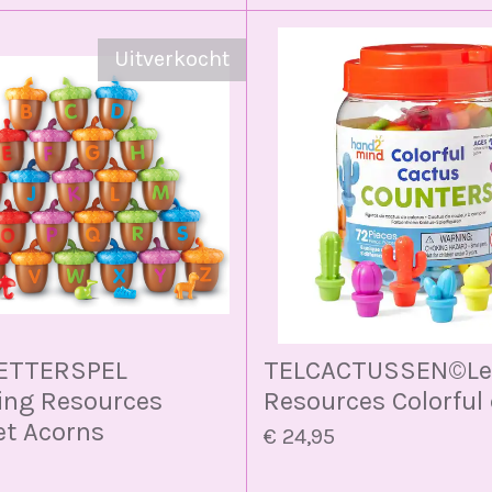
Uitverkocht
LETTERSPEL
TELCACTUSSEN©️Le
ing Resources
Resources Colorful
et Acorns
€ 24,95