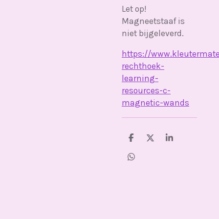
Let op!
Magneetstaaf is
niet bijgeleverd.
https://www.kleutermate
rechthoek-
learning-
resources-c-
magnetic-wands
D
D
S
e
e
h
l
e
a
D
e
l
r
e
n
e
l
e
n