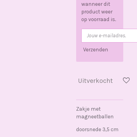
wanneer dit
product weer
op voorraad is.
Verzenden
Uitverkocht
Zakje met
magneetballen
doorsnede 3,5 cm