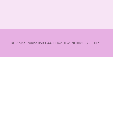
© Pink allround KvK 84469862 BTW: NL003967611B87