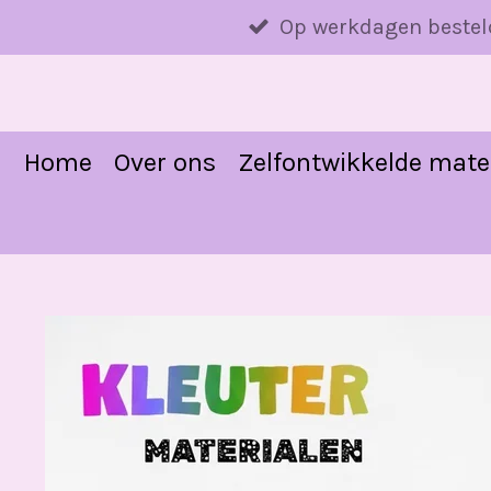
Ga
Op werkdagen bestel
direct
naar
de
hoofdinhoud
Home
Over ons
Zelfontwikkelde mate