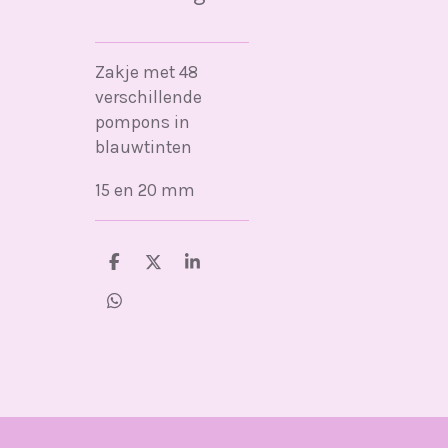
Zakje met 48
verschillende
pompons in
blauwtinten
15 en 20 mm
D
D
S
e
e
h
l
e
a
D
e
l
r
e
n
e
l
e
n