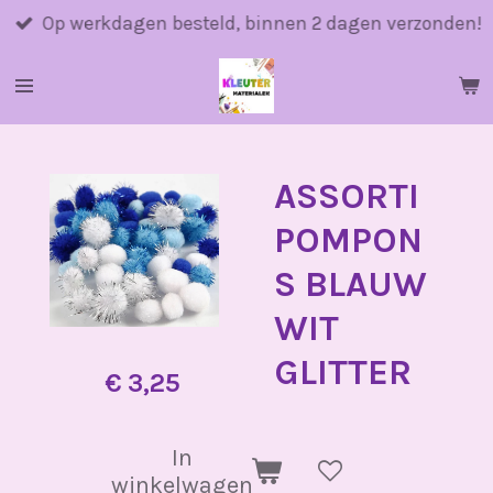
Ga
Op werkdagen besteld, binnen 2 dagen verzonden!
direct
naar
de
hoofdinhoud
ASSORTI
POMPON
S BLAUW
WIT
GLITTER
€ 3,25
In
winkelwagen