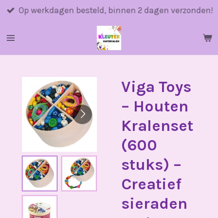
Ga
Op werkdagen besteld, binnen 2 dagen verzonden!
direct
naar
de
hoofdinhoud
Viga Toys
– Houten
Kralenset
(600
stuks) –
Creatief
sieraden