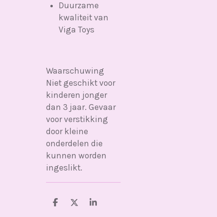
Duurzame
kwaliteit van
Viga Toys
Waarschuwing
Niet geschikt voor
kinderen jonger
dan 3 jaar. Gevaar
voor verstikking
door kleine
onderdelen die
kunnen worden
ingeslikt.
D
D
S
e
e
h