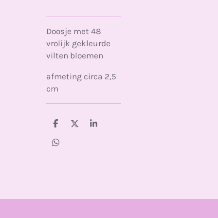
Doosje met 48
vrolijk gekleurde
vilten bloemen
afmeting circa 2,5
cm
D
D
S
e
e
h
l
e
a
D
e
l
r
e
n
e
l
e
n