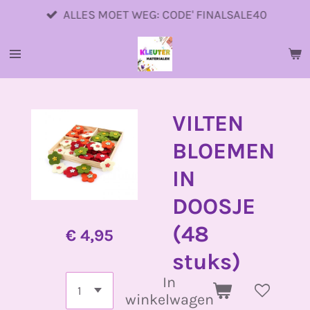
Ga
ALLES MOET WEG: CODE' FINALSALE40
direct
naar
de
hoofdinhoud
VILTEN
BLOEMEN
IN
DOOSJE
(48
€ 4,95
stuks)
In
winkelwagen