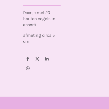
Doosje met 20
houten vogels in
assorti
afmeting circa 5
cm
D
D
S
e
e
h
l
e
a
D
e
l
r
e
n
e
l
e
n