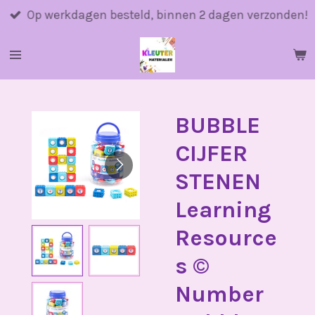
Ga
Op werkdagen besteld, binnen 2 dagen verzonden!
direct
naar
de
hoofdinhoud
BUBBLE
CIJFER
STENEN
Learning
Resource
s ©️
Number