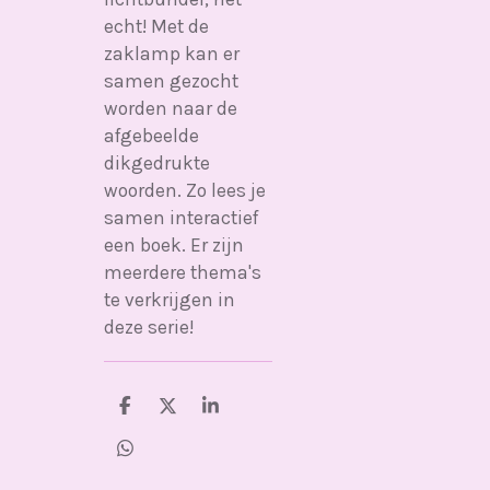
echt! Met de
zaklamp kan er
samen gezocht
worden naar de
afgebeelde
dikgedrukte
woorden. Zo lees je
samen interactief
een boek. Er zijn
meerdere thema's
te verkrijgen in
deze serie!
D
D
S
e
e
h
l
e
a
D
e
l
r
e