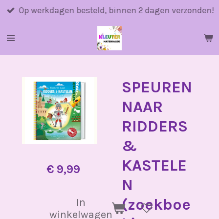
Ga
Op werkdagen besteld, binnen 2 dagen verzonden!
direct
naar
de
hoofdinhoud
SPEUREN
NAAR
RIDDERS
&
KASTELE
€ 9,99
N
(zoekboe
In
winkelwagen