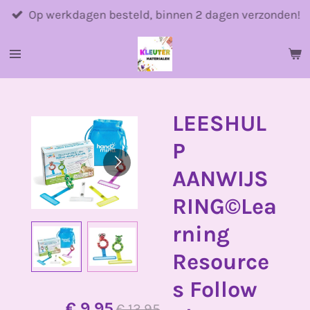
Ga
Op werkdagen besteld, binnen 2 dagen verzonden!
direct
naar
de
hoofdinhoud
LEESHUL
P
AANWIJS
RING©️Lea
rning
Resource
s Follow
€ 9,95
€ 13,95