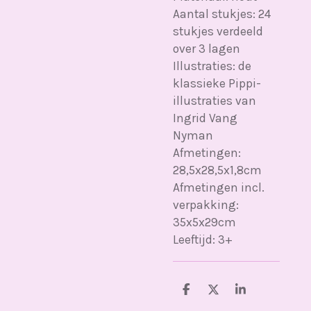
Aantal stukjes: 24
stukjes verdeeld
over 3 lagen
Illustraties: de
klassieke Pippi-
illustraties van
Ingrid Vang
Nyman
Afmetingen:
28,5x28,5x1,8cm
Afmetingen incl.
verpakking:
35x5x29cm
Leeftijd: 3+
D
D
S
e
e
h