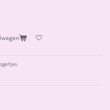
elwagen
geltjes.