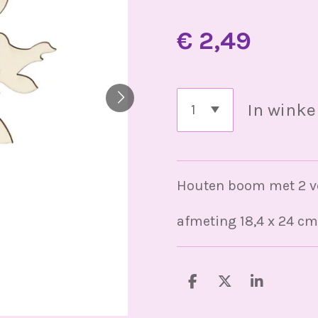
€ 2,49
In wink
Houten boom met 2 vo
afmeting 18,4 x 24 cm
D
D
S
e
e
h
l
e
a