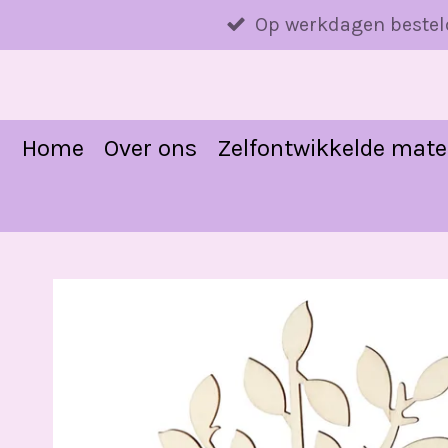
Ga
Op werkdagen bestel
direct
naar
de
hoofdinhoud
Home
Over ons
Zelfontwikkelde mate