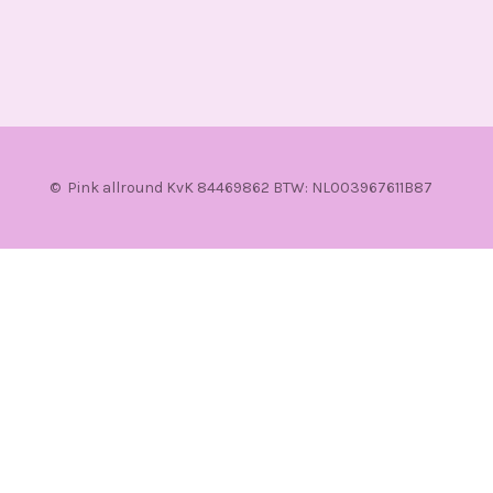
© Pink allround KvK 84469862 BTW: NL003967611B87