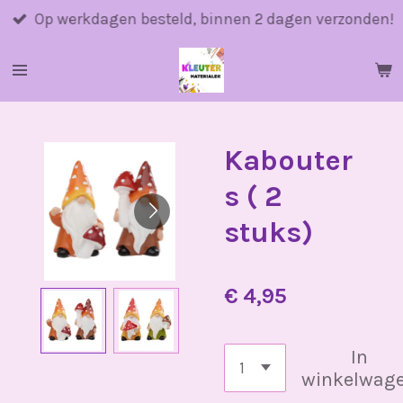
Ga
Op werkdagen besteld, binnen 2 dagen verzonden!
direct
naar
de
hoofdinhoud
Kabouter
s ( 2
stuks)
€ 4,95
In
winkelwag