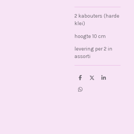
2 kabouters (harde
klei)
hoogte 10 cm
levering per 2 in
assorti
D
D
S
e
e
h
l
e
a
D
e
l
r
e
n
e
l
e
n