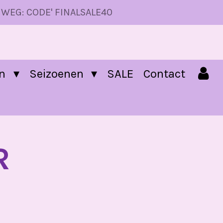
 WEG: CODE' FINALSALE40
en
Seizoenen
SALE
Contact
R