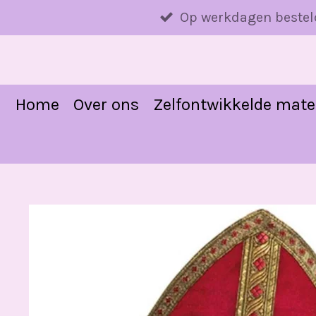
Ga
Op werkdagen bestel
direct
naar
de
hoofdinhoud
Home
Over ons
Zelfontwikkelde mate