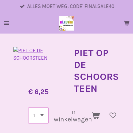
Ga
ALLES MOET WEG: CODE' FINALSALE40
direct
naar
de
hoofdinhoud
PIET OP
DE
SCHOORS
TEEN
€ 6,25
In
winkelwagen