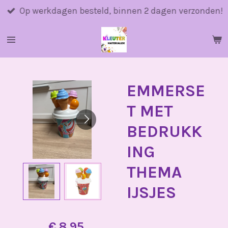
Ga
Op werkdagen besteld, binnen 2 dagen verzonden!
direct
naar
de
hoofdinhoud
EMMERSE
T MET
BEDRUKK
ING
THEMA
IJSJES
€ 8,95