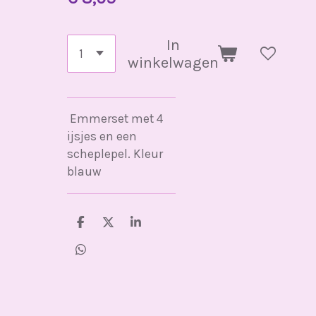
In
winkelwagen
Emmerset met 4
ijsjes en een
scheplepel. Kleur
blauw
D
D
S
e
e
h
l
e
a
D
e
l
r
e
n
e
l
e
n