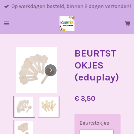
Ga
Op werkdagen besteld, binnen 2 dagen verzonden!
direct
naar
de
hoofdinhoud
BEURTST
OKJES
(eduplay)
€ 3,50
Beurtstokjes