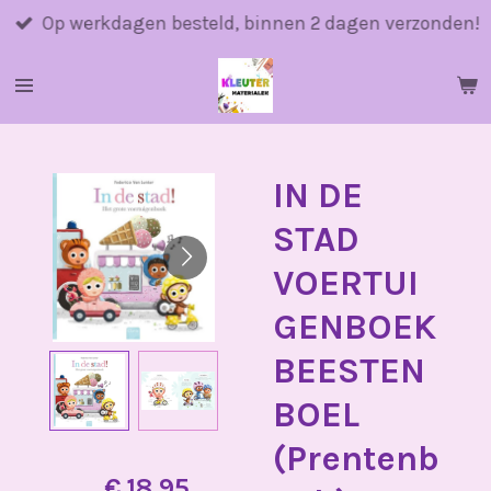
Ga
Op werkdagen besteld, binnen 2 dagen verzonden!
direct
naar
de
hoofdinhoud
IN DE
STAD
VOERTUI
GENBOEK
BEESTEN
BOEL
(Prentenb
€ 18,95