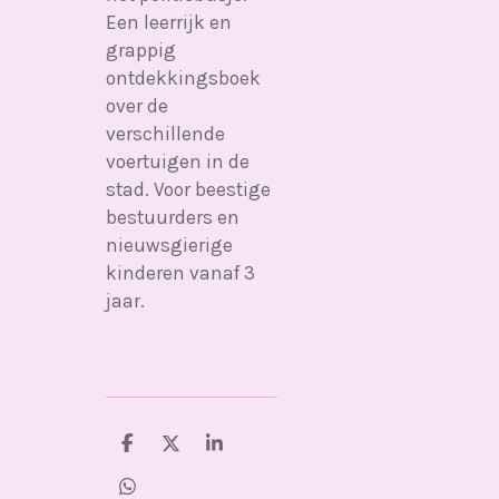
Een leerrijk en
grappig
ontdekkingsboek
over de
verschillende
voertuigen in de
stad. Voor beestige
bestuurders en
nieuwsgierige
kinderen vanaf 3
jaar.
D
D
S
e
e
h
l
e
a
D