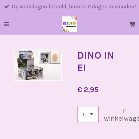
Ga
Op werkdagen besteld, binnen 2 dagen verzonden!
direct
naar
de
hoofdinhoud
DINO IN
EI
€ 2,95
In
winkelwag