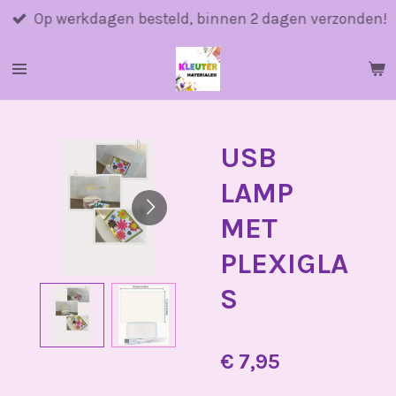
Ga
Op werkdagen besteld, binnen 2 dagen verzonden!
direct
naar
de
hoofdinhoud
USB
LAMP
MET
PLEXIGLA
S
€ 7,95