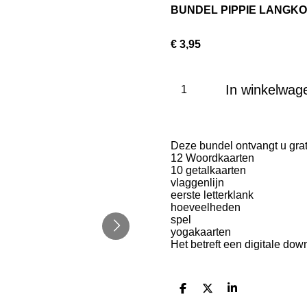
BUNDEL PIPPIE LANGK
€ 3,95
In winkelwag
Deze bundel ontvangt u grat
12 Woordkaarten
10 getalkaarten
vlaggenlijn
eerste letterklank
hoeveelheden
spel
yogakaarten
Het betreft een digitale dow
D
D
S
e
e
h