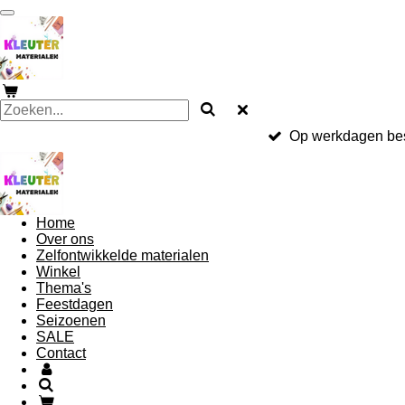
Ga
direct
naar
de
hoofdinhoud
Op werkdagen bes
Home
Over ons
Zelfontwikkelde materialen
Winkel
Thema's
Feestdagen
Seizoenen
SALE
Contact