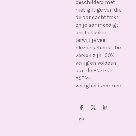
beschilderd met
niet-giftige verf die
de aandacht trekt
en je aanmoedigt
om te spelen,
terwijl je veel
plezier schenkt. De
verven zijn 100%
veilig en voldoen
aan de EN71- en
ASTM-
veiligheidsnormen.
D
D
S
e
e
h
l
e
a
D
e
l
r
e
n
e
l