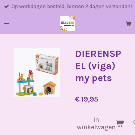
Ga
Op werkdagen besteld, binnen 2 dagen verzonden!
direct
naar
de
hoofdinhoud
DIERENSP
EL (viga)
my pets
€ 19,95
In
winkelwagen