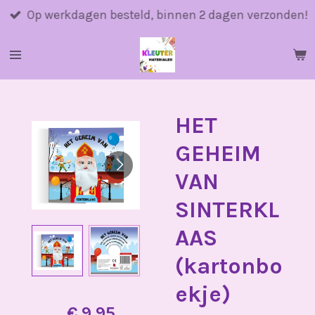
Ga
Op werkdagen besteld, binnen 2 dagen verzonden!
direct
naar
de
hoofdinhoud
HET
GEHEIM
VAN
SINTERKL
AAS
(kartonbo
ekje)
€ 9,95