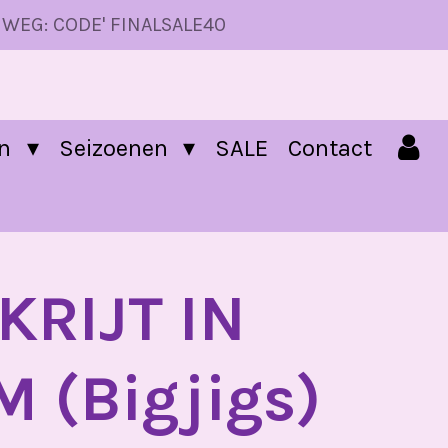
 WEG: CODE' FINALSALE40
en
Seizoenen
SALE
Contact
KRIJT IN
 (Bigjigs)