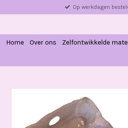
Ga
Op werkdagen bestel
direct
naar
de
hoofdinhoud
Home
Over ons
Zelfontwikkelde mate