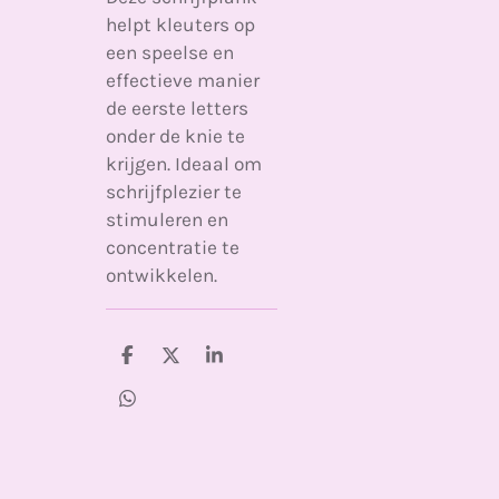
helpt kleuters op
een speelse en
effectieve manier
de eerste letters
onder de knie te
krijgen. Ideaal om
schrijfplezier te
stimuleren en
concentratie te
ontwikkelen.
D
D
S
e
e
h
l
e
a
D
e
l
r
e
n
e
l
e
n