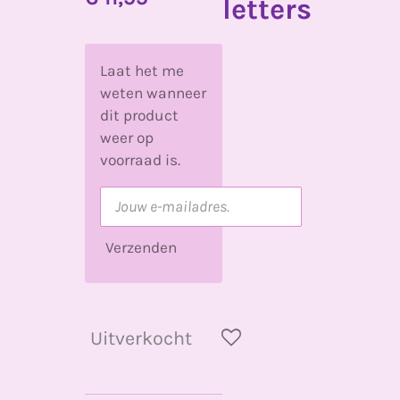
letters
Laat het me
weten wanneer
dit product
weer op
voorraad is.
Verzenden
Uitverkocht