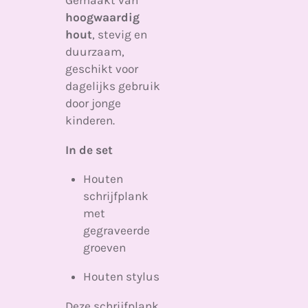
Gemaakt van
hoogwaardig
hout
, stevig en
duurzaam,
geschikt voor
dagelijks gebruik
door jonge
kinderen.
In de set
Houten
schrijfplank
met
gegraveerde
groeven
Houten stylus
Deze schrijfplank