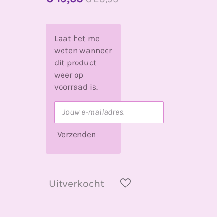
Laat het me
weten wanneer
dit product
weer op
voorraad is.
Verzenden
Uitverkocht