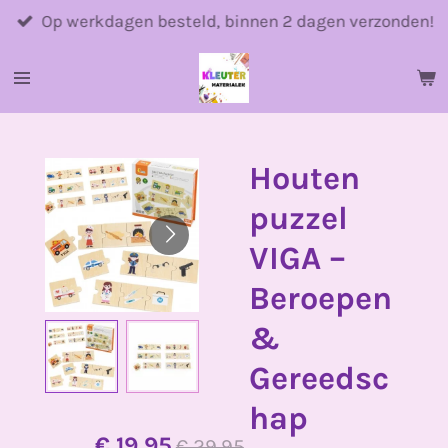
Ga
Op werkdagen besteld, binnen 2 dagen verzonden!
direct
naar
de
hoofdinhoud
Houten
puzzel
VIGA –
Beroepen
&
Gereedsc
hap
€ 19,95
€ 29,95