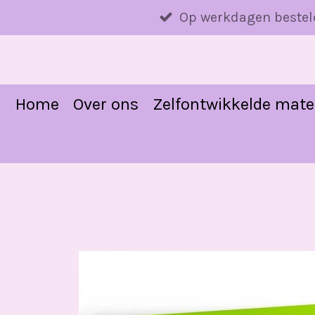
Ga
Op werkdagen bestel
direct
naar
de
hoofdinhoud
Home
Over ons
Zelfontwikkelde mate