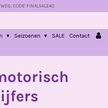
 WEG: CODE' FINALSALE40
en
Seizoenen
SALE
Contact
motorisch
ijfers