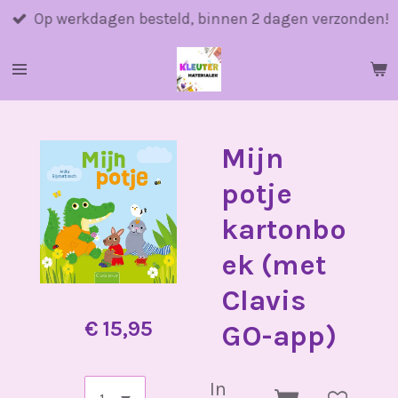
Ga
Op werkdagen besteld, binnen 2 dagen verzonden!
direct
naar
de
hoofdinhoud
Mijn
potje
kartonbo
ek (met
Clavis
€ 15,95
GO-app)
In