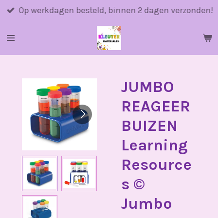
Ga
Op werkdagen besteld, binnen 2 dagen verzonden!
direct
naar
de
hoofdinhoud
JUMBO
REAGEER
BUIZEN
Learning
Resource
s ©️
Jumbo