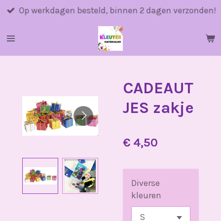
Ga
Op werkdagen besteld, binnen 2 dagen verzonden!
direct
naar
de
hoofdinhoud
CADEAUT
JES zakje
€ 4,50
Diverse
kleuren