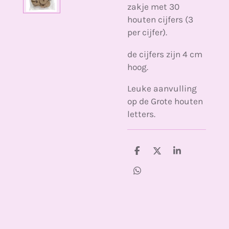
zakje met 30
houten cijfers (3
per cijfer).
de cijfers zijn 4 cm
hoog.
Leuke aanvulling
op de Grote houten
letters.
D
D
S
e
e
h
l
e
a
D
e
l
r
e
n
e
l
e
n