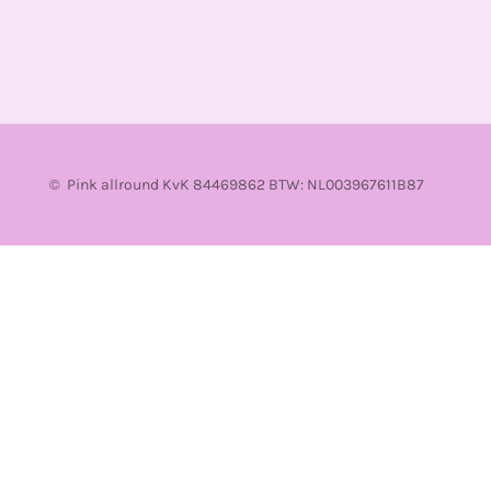
© Pink allround KvK 84469862 BTW: NL003967611B87