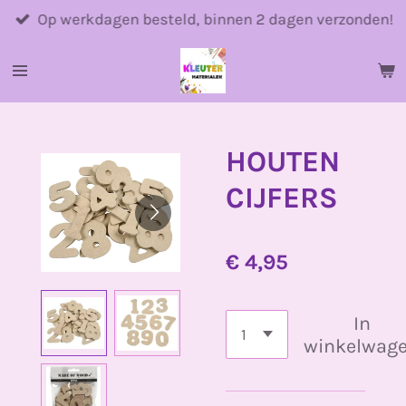
Ga
Op werkdagen besteld, binnen 2 dagen verzonden!
direct
naar
de
hoofdinhoud
HOUTEN
CIJFERS
€ 4,95
In
winkelwag