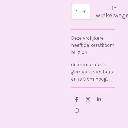
In
winkelwag
Deze vrolijkere
heeft de kerstboom
bij zich
de miniatuur is
gemaakt van hars
en is 5 cm hoog.
D
D
S
e
e
h
l
e
a
D
e
l
r
e
n
e
l