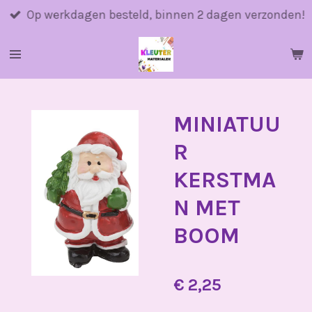
Ga
Op werkdagen besteld, binnen 2 dagen verzonden!
direct
naar
de
hoofdinhoud
MINIATUU
R
KERSTMA
N MET
BOOM
€ 2,25