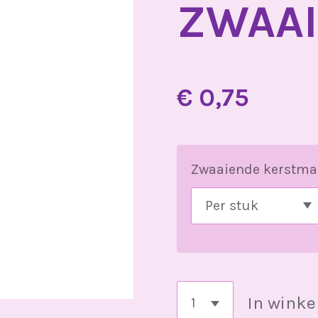
ZWAA
€ 0,75
Zwaaiende kerstm
In wink