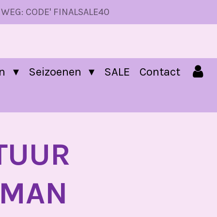
 WEG: CODE' FINALSALE40
en
Seizoenen
SALE
Contact
TUUR
TMAN