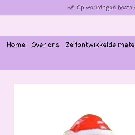
Ga
Op werkdagen bestel
direct
naar
de
hoofdinhoud
Home
Over ons
Zelfontwikkelde mate