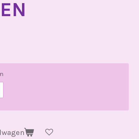
IEN
an
elwagen