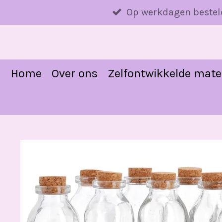
Ga
Op werkdagen bestel
direct
naar
de
hoofdinhoud
Home
Over ons
Zelfontwikkelde mate