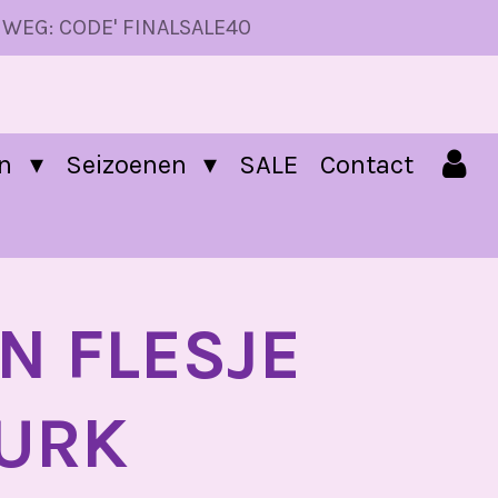
 WEG: CODE' FINALSALE40
en
Seizoenen
SALE
Contact
N FLESJE
URK