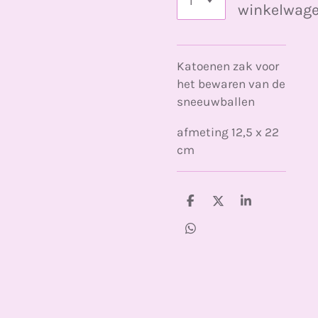
winkelwag
Katoenen zak voor
het bewaren van de
sneeuwballen
afmeting 12,5 x 22
cm
D
D
S
e
e
h
l
e
a
D
e
l
r
e
n
e
l
e
n