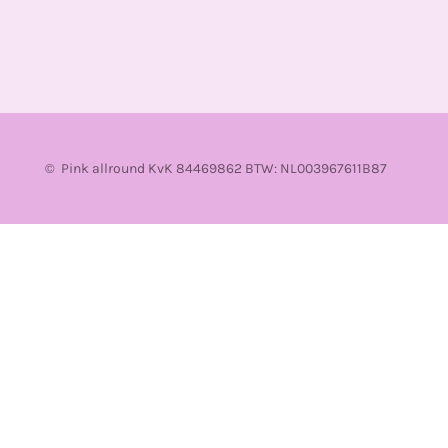
© Pink allround KvK 84469862 BTW: NL003967611B87