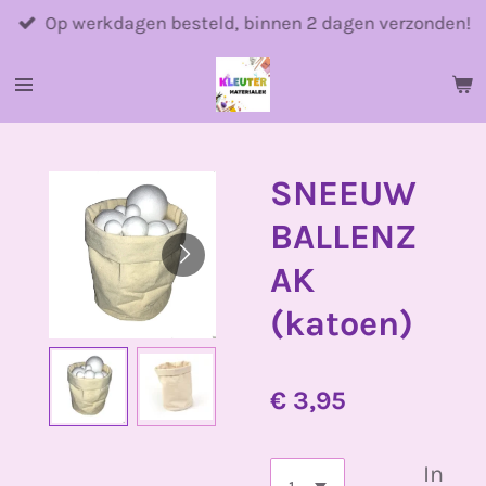
Ga
Op werkdagen besteld, binnen 2 dagen verzonden!
direct
naar
de
hoofdinhoud
SNEEUW
BALLENZ
AK
(katoen)
€ 3,95
In