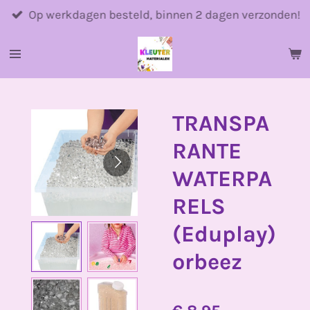
Ga
Op werkdagen besteld, binnen 2 dagen verzonden!
direct
naar
de
hoofdinhoud
TRANSPA
RANTE
WATERPA
RELS
(Eduplay)
orbeez