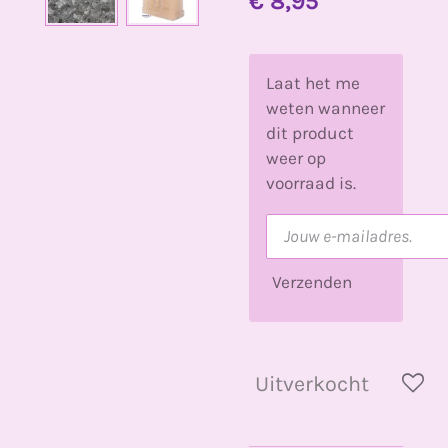
€ 8,95
Laat het me
weten wanneer
dit product
weer op
voorraad is.
Verzenden
Uitverkocht