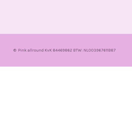
© Pink allround KvK 84469862 BTW: NL003967611B87