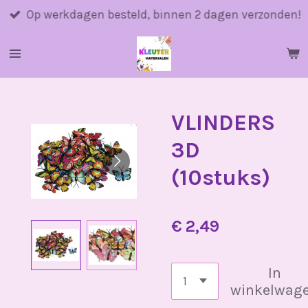
Ga
Op werkdagen besteld, binnen 2 dagen verzonden!
direct
naar
de
hoofdinhoud
VLINDERS
3D
(10stuks)
€ 2,49
In
winkelwag