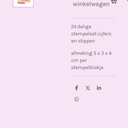
winkelwagen
24 delige
stempelset cijfers
en stippen
afmeting 3 x 3 x 4
cm per
stempelblokje
D
D
S
e
e
h
l
e
a
D
e
l
r
e
n
e
l
e
n