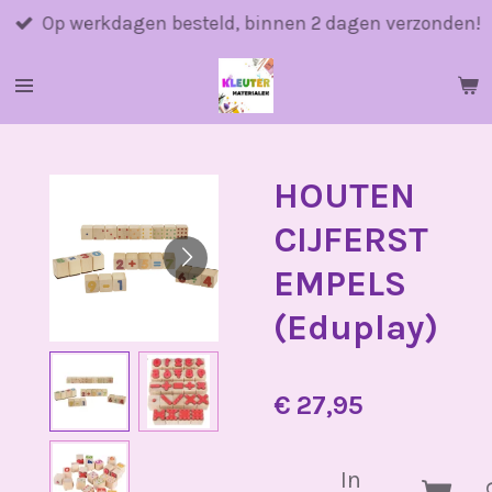
Ga
Op werkdagen besteld, binnen 2 dagen verzonden!
direct
naar
de
hoofdinhoud
HOUTEN
CIJFERST
EMPELS
(Eduplay)
€ 27,95
In