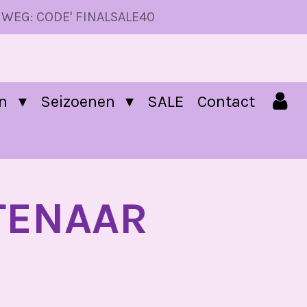
 WEG: CODE' FINALSALE40
en
Seizoenen
SALE
Contact
TENAAR