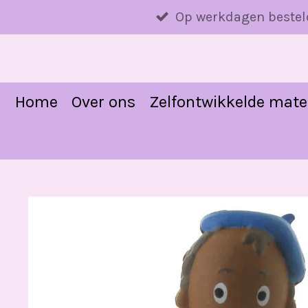
Ga
Op werkdagen bestel
direct
naar
de
hoofdinhoud
Home
Over ons
Zelfontwikkelde mate