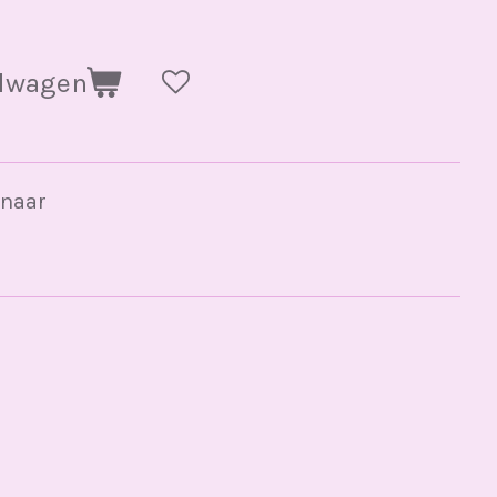
elwagen
enaar