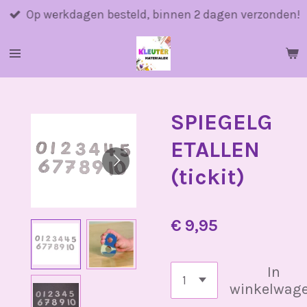
Ga
Op werkdagen besteld, binnen 2 dagen verzonden!
direct
naar
de
hoofdinhoud
SPIEGELG
ETALLEN
(tickit)
€ 9,95
In
winkelwag