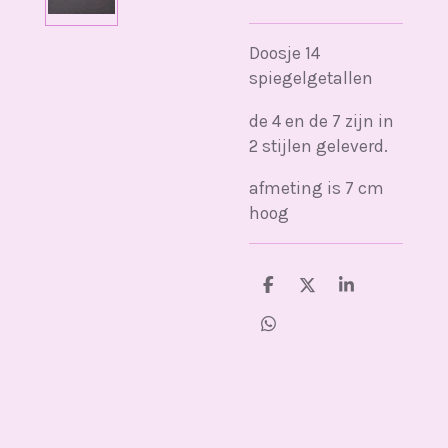
Doosje 14
spiegelgetallen
de 4 en de 7 zijn in
2 stijlen geleverd.
afmeting is 7 cm
hoog
D
D
S
e
e
h
l
e
a
D
e
l
r
e
n
e
l
e
n