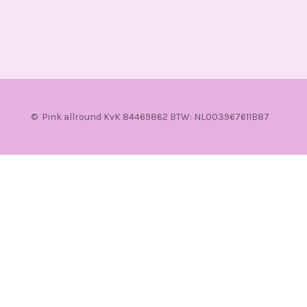
© Pink allround KvK 84469862 BTW: NL003967611B87