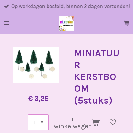
Ga
Op werkdagen besteld, binnen 2 dagen verzonden!
direct
naar
de
hoofdinhoud
MINIATUU
R
KERSTBO
OM
€ 3,25
(5stuks)
In
winkelwagen