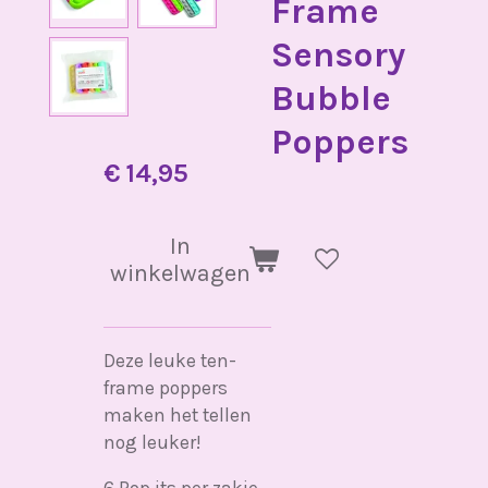
Frame
Sensory
Bubble
Poppers
€ 14,95
In
winkelwagen
Deze leuke ten-
frame poppers
maken het tellen
nog leuker!
6 Pop its per zakje.