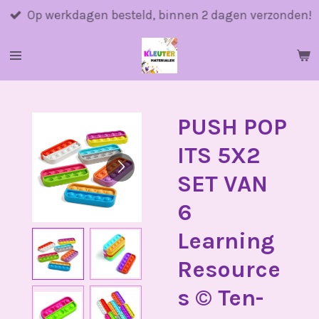
Ga
Op werkdagen besteld, binnen 2 dagen verzonden!
direct
naar
de
hoofdinhoud
PUSH POP
ITS 5X2
SET VAN
6
Learning
Resource
s ©️ Ten-