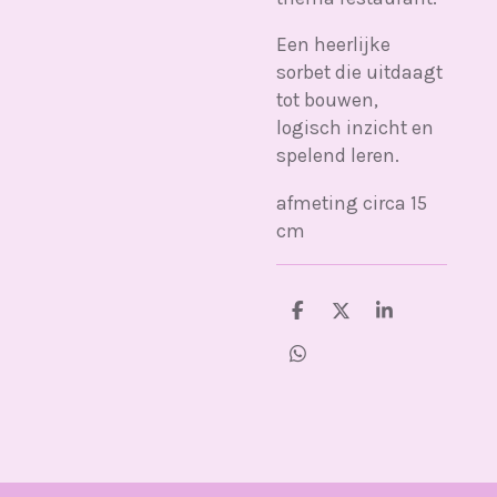
Een heerlijke
sorbet die uitdaagt
tot bouwen,
logisch inzicht en
spelend leren.
afmeting circa 15
cm
D
D
S
e
e
h
l
e
a
D
e
l
r
e
n
e
l
e
n