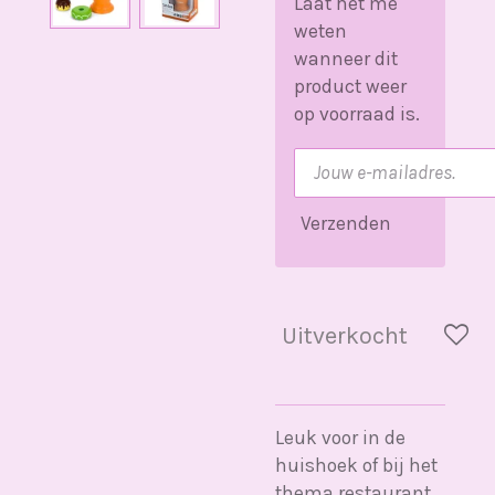
Laat het me
weten
wanneer dit
product weer
op voorraad is.
Verzenden
Uitverkocht
Leuk voor in de
huishoek of bij het
thema restaurant.