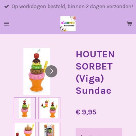
Ga
Op werkdagen besteld, binnen 2 dagen verzonden!
direct
naar
de
hoofdinhoud
HOUTEN
SORBET
(Viga)
Sundae
€ 9,95