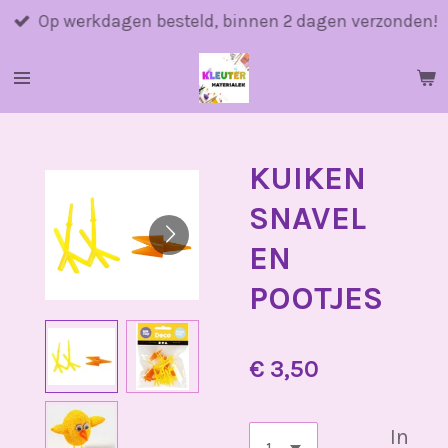
Ga
Op werkdagen besteld, binnen 2 dagen verzonden!
direct
naar
de
hoofdinhoud
KUIKEN
SNAVEL
EN
POOTJES
€ 3,50
In