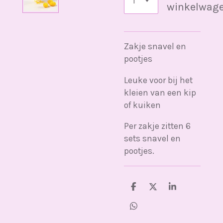
winkelwag
Zakje snavel en
pootjes
Leuke voor bij het
kleien van een kip
of kuiken
Per zakje zitten 6
sets snavel en
pootjes.
D
D
S
e
e
h
l
e
a
D
e
l
r
e